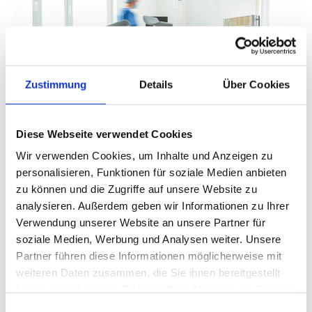
Zustimmung
Details
Über Cookies
Diese Webseite verwendet Cookies
Wir verwenden Cookies, um Inhalte und Anzeigen zu
personalisieren, Funktionen für soziale Medien anbieten
Ambulante Operationen
zu können und die Zugriffe auf unsere Website zu
analysieren. Außerdem geben wir Informationen zu Ihrer
Verwendung unserer Website an unsere Partner für
Hysteroskopien /
Abrasionen (Ausschabungen)
soziale Medien, Werbung und Analysen weiter. Unsere
Kürettage zur Beendigung von Fehlgeburten
Partner führen diese Informationen möglicherweise mit
weiteren Daten zusammen, die Sie ihnen bereitgestellt
Spiraleinlage / -Wechsel in Analgosedierung
haben oder die sie im Rahmen Ihrer Nutzung der Dienste
gesammelt haben.
Einwilligungsauswahl